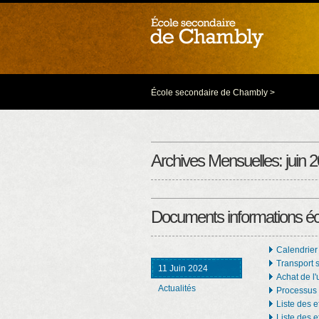
École secondaire de Chambly
>
Archives Mensuelles:
juin 
Documents informations éc
Calendrier
Transport 
11 Juin 2024
Achat de l'
Actualités
Processus 
Liste des e
Liste des 