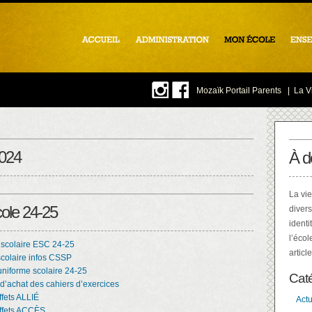
Mozaïk Portail Parents
|
La Vi
2024
À d
La vie
ole 24-25
divers
identi
l’écol
 scolaire ESC 24-25
articl
scolaire infos CSSP
uniforme scolaire 24-25
Cat
d’achat des cahiers d’exercices
ffets ALLIÉ
Actu
effets ACCÈS