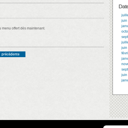
Dat
juil
juin
janv
u menu offert dès maintenant.
oct
sep
juil
juin
févr
janv
nov
sep
juin
janv