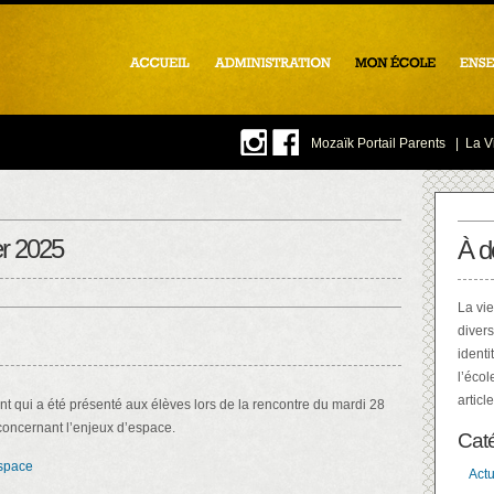
Mozaïk Portail Parents
|
La Vi
er 2025
À d
La vie
divers
identi
l’écol
articl
nt qui a été présenté aux élèves lors de la rencontre du mardi 28
 concernant l’enjeux d’espace.
Cat
space
Actu