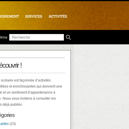
trine
écouvrir !
 scolaire est façonnée d’activités
ifiées et enrichissantes qui donnent une
té et un sentiment d’appartenance à
e. Nous vous invitons à consulter les
es déjà publiés.
égories
alités
(23)