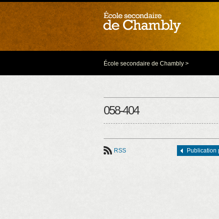
École secondaire de Chambly
>
058-404
RSS
Publication