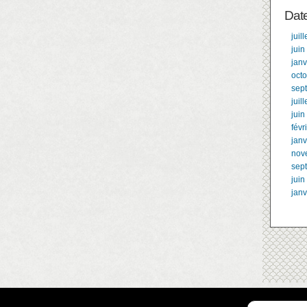
Dat
juil
juin
janv
oct
sep
juil
juin
févr
janv
nov
sep
juin
janv