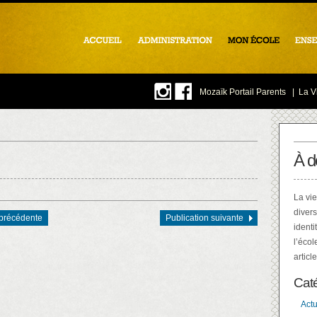
Mozaïk Portail Parents
|
La Vi
À d
La vie
divers
 précédente
Publication suivante
identi
l’écol
articl
Cat
Actu