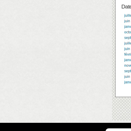
Dat
juil
juin
janv
oct
sep
juil
juin
févr
janv
nov
sep
juin
janv