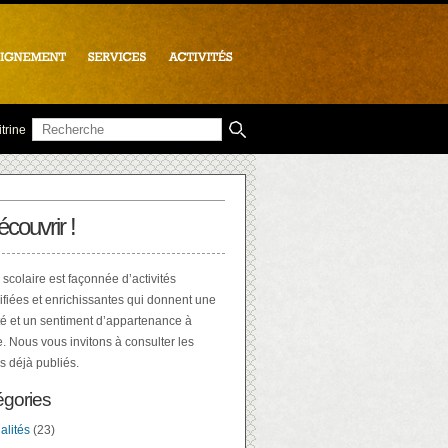
trine
écouvrir !
 scolaire est façonnée d’activités
ifiées et enrichissantes qui donnent une
té et un sentiment d’appartenance à
e. Nous vous invitons à consulter les
es déjà publiés.
égories
alités
(23)