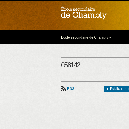
École secondaire de Chambly
>
058142
RSS
Publication