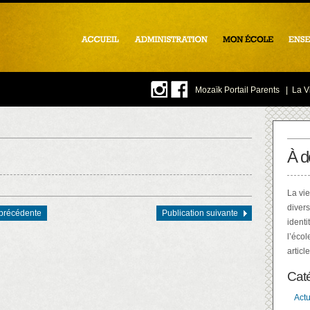
Mozaïk Portail Parents
|
La Vi
À d
La vie
divers
 précédente
Publication suivante
identi
l’écol
articl
Cat
Actu