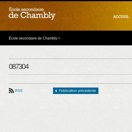
École secondaire de Chambly
>
087304
RSS
Publication précédente