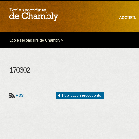
École secondaire de Chambly
>
170302
RSS
Publication précédente