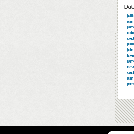
Dat
juil
juin
janv
oct
sep
juil
juin
févr
janv
nov
sep
juin
janv