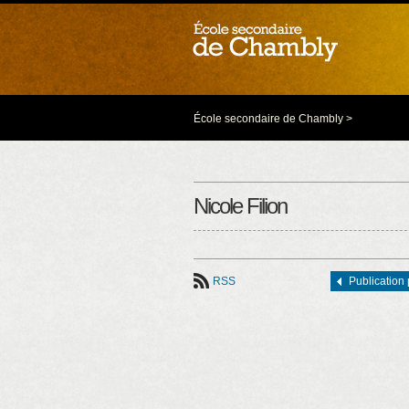
École secondaire de Chambly
>
Nicole Filion
RSS
Publication