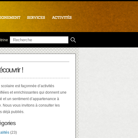
trine
écouvrir !
 scolaire est façonnée d’activités
ifiées et enrichissantes qui donnent une
té et un sentiment d’appartenance à
e. Nous vous invitons à consulter les
es déjà publiés.
égories
alités
(23)