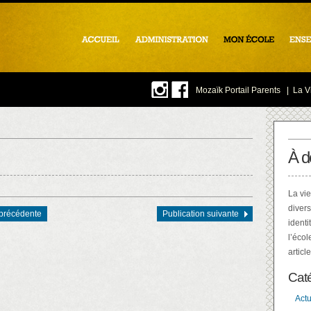
Mozaïk Portail Parents
|
La Vi
À d
La vie
divers
 précédente
Publication suivante
identi
l’écol
articl
Cat
Actu