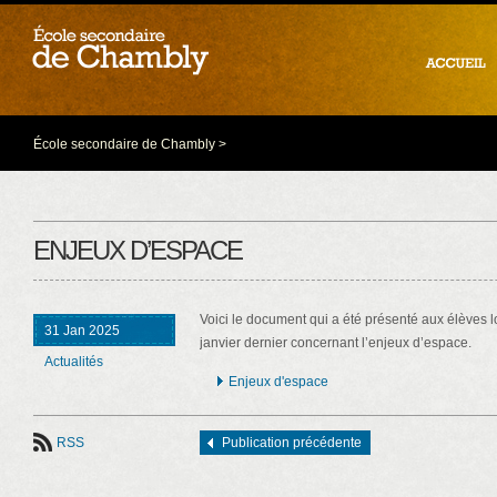
École secondaire de Chambly
>
ENJEUX D’ESPACE
Voici le document qui a été présenté aux élèves l
31 Jan 2025
janvier dernier concernant l’enjeux d’espace.
Actualités
Enjeux d'espace
RSS
Publication précédente